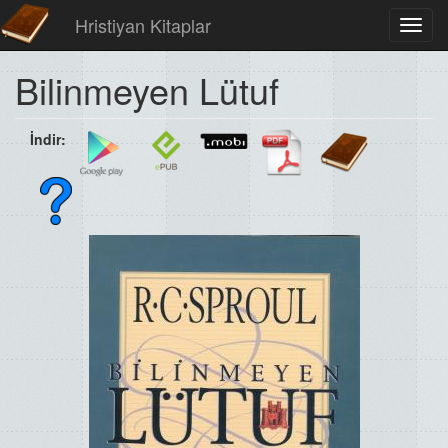
Hristiyan Kitaplar
Toggl
navig
Bilinmeyen Lütuf
İndir: