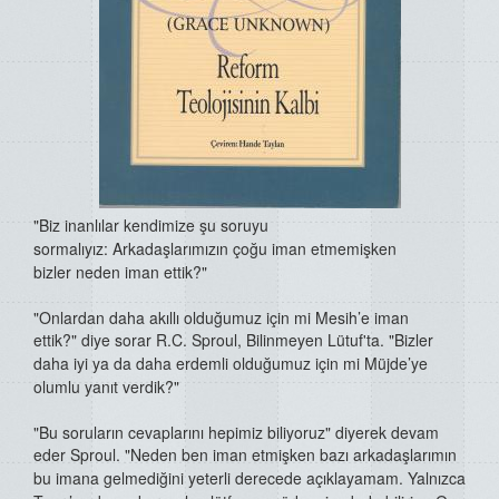
"Biz inanlılar kendimize şu
soruyu
sormalıyız:
Arkadaşlarımızın çoğu iman
etmemişken
bizler
neden iman ettik?"
"Onlardan daha akıllı olduğumuz için mi Mesih’e iman
ettik?"
diye sorar R.C. Sproul, Bilinmeyen Lütuf'ta. "Bizler
daha iyi ya da
daha erdemli olduğumuz için mi Müjde’ye
olumlu yanıt verdik?"
"Bu soruların cevaplarını hepimiz biliyoruz" diyerek devam
eder
Sproul. "Neden ben iman etmişken bazı arkadaşlarımın
bu imana
gelmediğini yeterli derecede açıklayamam. Yalnızca