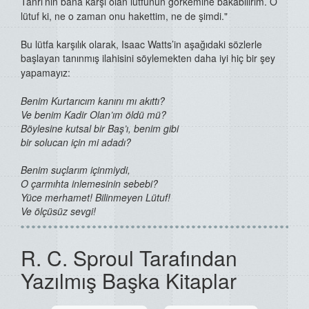
Tanrı’nın bana
karşı olan lütfunun görkemine bakabilirim. O
lütuf ki, ne o zaman
onu hakettim, ne de şimdi."
Bu lütfa karşılık olarak, Isaac Watts’in aşağıdaki sözlerle
başlayan
tanınmış ilahisini söylemekten daha iyi hiç bir şey
yapamayız:
Benim Kurtarıcım kanını mı akıttı?
Ve benim Kadir Olan’ım öldü mü?
Böylesine kutsal bir Baş’ı, benim gibi
bir solucan için mi adadı?
Benim suçlarım içinmiydi,
O çarmıhta inlemesinin sebebi?
Yüce merhamet! Bilinmeyen Lütuf!
Ve ölçüsüz sevgi!
R. C. Sproul Tarafından
Yazılmış Başka Kitaplar