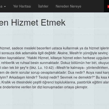
ma
Yer Haritası
İlahiler
Nereden Nereye
ten Hizmet Etmek
 hizmet, sadece mesleki becerileri ustaca kullanmak ya da hizmet işleri
i sonsuza dek adamakla ilgili değildir. Aksine, Mesih'in yüreğiyle sevinç
rlikten kaynaklanır. "Hakiki Hizmet, kiliseye hizmet eden herkese uygula
k rehberlik ve ruhsal besin sunmaktadır. Dokuz bölümün her biri, okuyuc
li olan tek bir şey"e (bkz. Lu. 10:42) –Mesih'te kalmaya– yönlendirirke
hem de derin sorular sorup cevaplamaktadır: Dua nedir? Acıya nasıl karş
iyim? Arkadaşım kimdir? Teoloji nedir? Sevmek ne demektir?" Bu kısa k
k Krallık ve ötesindeki çeşitli öğrenci topluluklarına, pastörlük eğitimi ala
se önderlerine verilen bir dizi konuşmadan ortaya çıkmıştır.