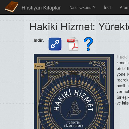
Hristiyan Kitaplar
Nasıl Okunur?
İncil
Ara
Hakiki Hizmet: Yürek
İndir:
Hakiki
kendin
bir bi
yöneli
"gerek
basit 
vermel
Birleşi
ve kili