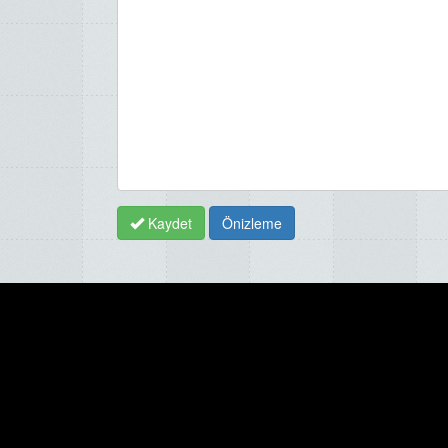
Kaydet
Önizleme