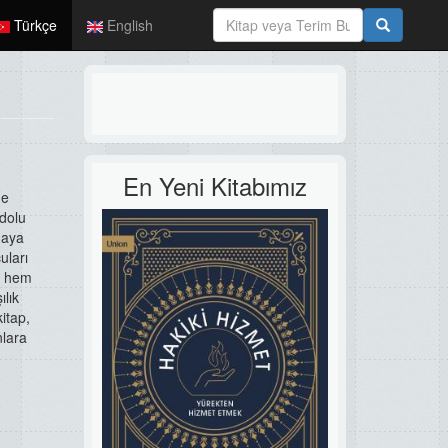
Türkçe
English
En Yeni Kitabımız
ne
 dolu
maya
uları
n, hem
ılık
itap,
nlara