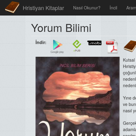
Hristiyan Kitaplar
Nasıl Okunur?
İncil
Ara
Yorum Bilimi
İndir:
Kutsal
Hırist
çoğun
nedenl
nedeniy
Yıne de
ve
bun
nasıl
y
Gerçek
adaml
sanılm