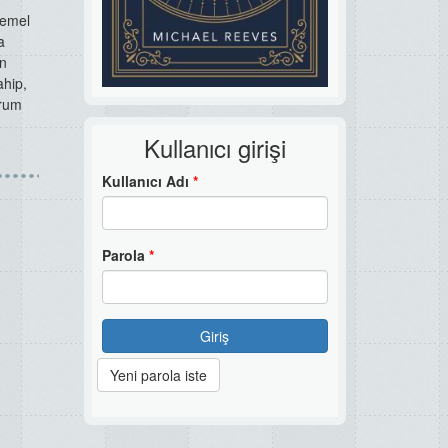
temel
a
in
ahip,
rum
Kullanıcı girişi
Kullanıcı Adı
*
Parola
*
Giriş
Yeni parola iste