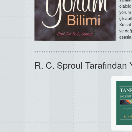
olabild
yorum 
çıkıabi
Kutsal
ve
doğ
esasl
R. C. Sproul Tarafından 