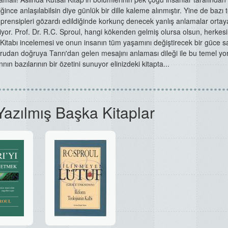
iğince anlaşılabilsin
diye günlük bir dille kaleme alınmıştır. Yine
de bazı 
prensipleri gözardı
edildiğinde korkunç denecek yanlış anlamalar
ortay
liyor. Prof. Dr. R.C. Sproul, hangi
kökenden gelmiş olursa olsun, herkes
Kitabı incelemesi ve onun insanın tüm
yaşamını değiştirecek bir güce s
rudan doğruya Tanrı'dan gelen
mesajını anlaması
dileği ile bu temel
yo
annın
bazılarının bir
özetini sunuyor
elinizdeki kitapta...
Yazılmış Başka Kitaplar