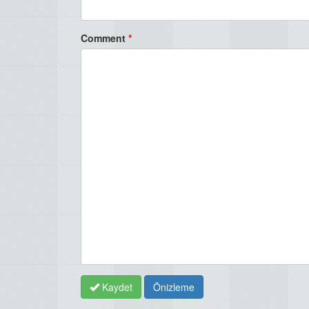
Comment
*
Kaydet
Önizleme