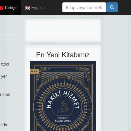
Türkçe
English
En Yeni Kitabımız
 ezici
n
yer
ü olan
r iş