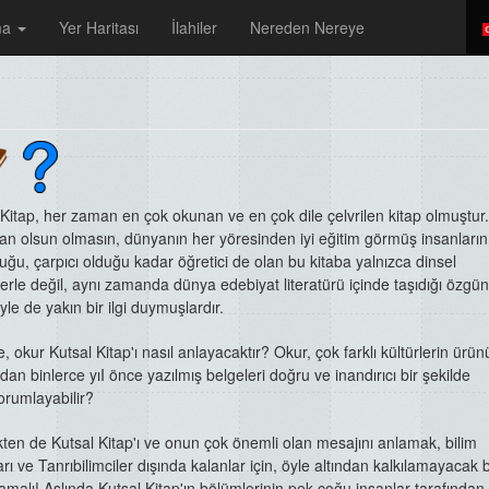
ma
Yer Haritası
İlahiler
Nereden Nereye
 Kitap, her zaman en çok okunan ve en
çok dile çelvrilen kitap olmuştur.
iyan
olsun olmasın, dünyanın her yöresinden
iyi eğitim görmüş insanların
luğu,
çarpıcı olduğu kadar öğretici de olan bu kitaba
yalnızca dinsel
erle değil, aynı zamanda
dünya edebiyat literatürü içinde taşıdığı özgü
le de yakın bir ilgi duymuşlardır.
, okur Kutsal Kitap'ı nasıl anlayacaktır?
Okur, çok farklı kültürlerin ürün
dan binlerce yıI önce yazılmış belgeleri
doğru ve inandırıcı bir şekilde
orumlayabilir?
ten de Kutsal Kitap'ı ve onun çok
önemli olan mesajını anlamak, bilim
arı
ve Tanrıbilimciler dışında kalanlar için, öyle
altından kalkılamayacak bi
amalı!
Aslında Kutsal Kitap'ın bölümlerinin pek çoğu
insanlar tarafından