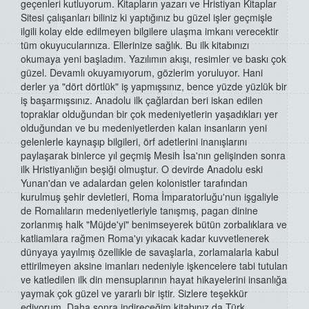
geçenleri kutluyorum. Kitapların yazarı ve Hristiyan Kitaplar
Sitesi çalışanları biliniz ki yaptığınız bu güzel işler geçmişle
ilgili kolay elde edilmeyen bilgilere ulaşma imkanı verecektir
tüm okuyucularınıza. Ellerinize sağlık. Bu ilk kitabınızı
okumaya yeni başladım. Yazılımın akışı, resimler ve baskı çok
güzel. Devamlı okuyamıyorum, gözlerim yoruluyor. Hani
derler ya "dört dörtlük" iş yapmışsınız, bence yüzde yüzlük bir
iş başarmışsınız. Anadolu ilk çağlardan beri iskan edilen
topraklar olduğundan bir çok medeniyetlerin yaşadıkları yer
olduğundan ve bu medeniyetlerden kalan insanların yeni
gelenlerle kaynaşıp bilgileri, örf adetlerini inanışlarını
paylaşarak binlerce yıl geçmiş Mesih İsa'nın gelişinden sonra
ilk Hristiyanlığın beşiği olmuştur. O devirde Anadolu eski
Yunan'dan ve adalardan gelen kolonistler tarafından
kurulmuş şehir devletleri, Roma İmparatorluğu'nun işgaliyle
de Romalıların medeniyetleriyle tanışmış, pagan dinine
zorlanmış halk "Müjde'yi" benimseyerek bütün zorbalıklara ve
katliamlara rağmen Roma'yı yıkacak kadar kuvvetlenerek
dünyaya yayılmış özellikle de savaşlarla, zorlamalarla kabul
ettirilmeyen aksine imanları nedeniyle işkencelere tabi tutulan
ve katledilen ilk din mensuplarının hayat hikayelerini insanlığa
yaymak çok güzel ve yararlı bir iştir. Sizlere teşekkür
ediyorum. Daha sonra indireceğim kitabınız da Türk