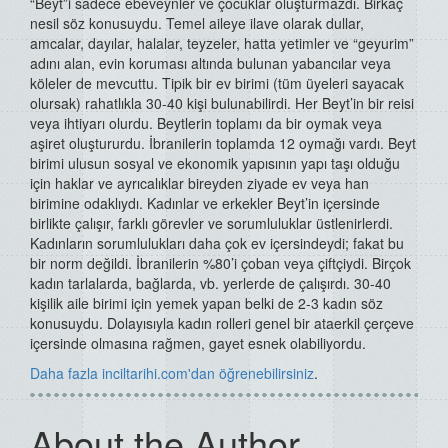
“Beyt”i sadece ebeveynler ve çocuklar oluşturmazdı. Birkaç
nesil söz konusuydu. Temel aileye ilave olarak dullar,
amcalar, dayılar, halalar, teyzeler, hatta yetimler ve “geyurim”
adını alan, evin koruması altında bulunan yabancılar veya
köleler de mevcuttu. Tipik bir ev birimi (tüm üyeleri sayacak
olursak) rahatlıkla 30-40 kişi bulunabilirdi. Her Beyt’in bir reisi
veya ihtiyarı olurdu. Beytlerin toplamı da bir oymak veya
aşiret oluştururdu. İbranilerin toplamda 12 oymağı vardı. Beyt
birimi ulusun sosyal ve ekonomik yapısının yapı taşı olduğu
için haklar ve ayrıcalıklar bireyden ziyade ev veya han
birimine odaklıydı. Kadınlar ve erkekler Beyt’in içersinde
birlikte çalışır, farklı görevler ve sorumluluklar üstlenirlerdi.
Kadınların sorumlulukları daha çok ev içersindeydi; fakat bu
bir norm değildi. İbranilerin %80’i çoban veya çiftçiydi. Birçok
kadın tarlalarda, bağlarda, vb. yerlerde de çalışırdı. 30-40
kişilik aile birimi için yemek yapan belki de 2-3 kadın söz
konusuydu. Dolayısıyla kadın rolleri genel bir ataerkil çerçeve
içersinde olmasına rağmen, gayet esnek olabiliyordu.
Daha fazla inciltarihi.com'dan öğrenebilirsiniz
.
About the Author