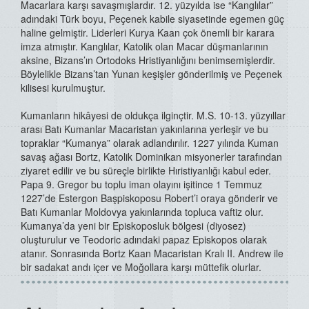
Macarlara karşı savaşmışlardır. 12. yüzyılda ise “Kanglılar”
adındaki Türk boyu, Peçenek kabile siyasetinde egemen güç
haline gelmiştir. Liderleri Kurya Kaan çok önemli bir karara
imza atmıştır. Kanglılar, Katolik olan Macar düşmanlarının
aksine, Bizans’ın Ortodoks Hristiyanlığını benimsemişlerdir.
Böylelikle Bizans’tan Yunan keşişler gönderilmiş ve Peçenek
kilisesi kurulmuştur.
Kumanların hikâyesi de oldukça ilginçtir. M.S. 10-13. yüzyıllar
arası Batı Kumanlar Macaristan yakınlarına yerleşir ve bu
topraklar “Kumanya” olarak adlandırılır. 1227 yılında Kuman
savaş ağası Bortz, Katolik Dominikan misyonerler tarafından
ziyaret edilir ve bu süreçle birlikte Hıristiyanlığı kabul eder.
Papa 9. Gregor bu toplu iman olayını işitince 1 Temmuz
1227’de Estergon Başpiskoposu Robert’i oraya gönderir ve
Batı Kumanlar Moldovya yakınlarında topluca vaftiz olur.
Kumanya’da yeni bir Episkoposluk bölgesi (diyosez)
oluşturulur ve Teodoric adındaki papaz Episkopos olarak
atanır. Sonrasında Bortz Kaan Macaristan Kralı II. Andrew ile
bir sadakat andı içer ve Moğollara karşı müttefik olurlar.