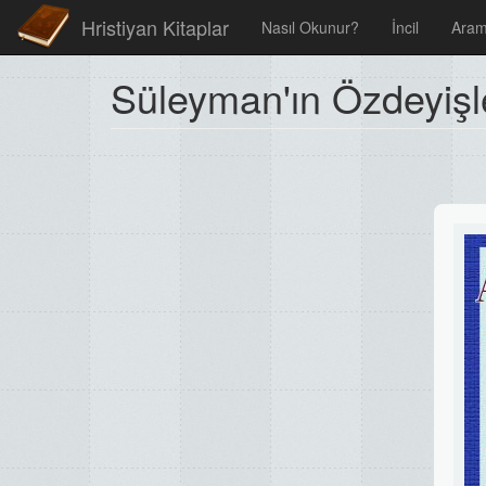
Hristiyan Kitaplar
Nasıl Okunur?
İncil
Ara
Süleyman'ın Özdeyişl