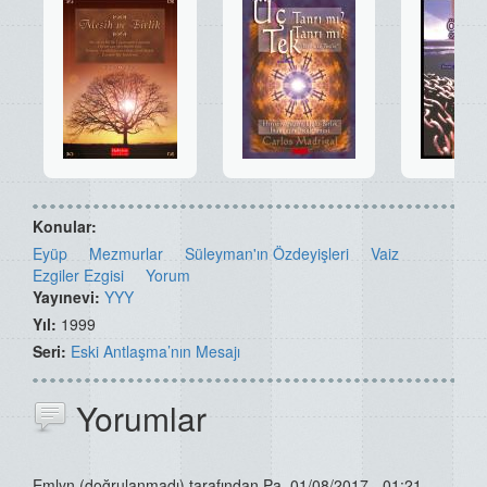
Konular:
Eyüp
Mezmurlar
Süleyman'ın Özdeyişleri
Vaiz
Ezgiler Ezgisi
Yorum
Yayınevi:
YYY
Yıl:
1999
Seri:
Eski Antlaşma’nın Mesajı
Yorumlar
Emlyn (doğrulanmadı)
tarafından Pa, 01/08/2017 - 01:21