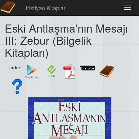
Hristiyan Kitaplar
Toggl
navig
Eski Antlaşma’nın Mesajı
III: Zebur (Bilgelik
Kitapları)
İndir: