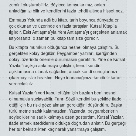
zemini oluşturabiliriz. Böylece komşularımız, onları
anladığımızı bilir ve kendilerini fazla tehdit altında hissetmez.
Emmaus Yolunda adlı bu kitap, tarih boyunca dünyada en
çok okunan ve üzerinde en fazla tartışılan Kutsal Kitap’la
ilgilidir. Eski Antlaşma’yla Yeni Antlaşma’yı gerçekten anlamak
istiyorsanız, o zaman bu kitap tam size göredir.
Bu kitapta mümkün olduğunca nesnel olmaya çalıştım. Bu
gerçekten kolay değildir. Peygamber yazıları, içeriğinden
dolayı üzerinde önemle durulmasını gerektirir. Yine de Kutsal
Yazılar’ı açıkça anlatmaya çalıştım, kendi kendini
açıklamasına olanak sağladım, ancak kendi sonuçlarınızı
çıkarmayı size bıraktım. Neye inanacağınıza kendiniz karar
vereceksiniz.
Kutsal Yazılar’ı veri kabul ettiğim için bazıları beni nesnel
olmamakla suçlayabilir. Tanrı Sözü kendini bu şekilde ifade
ettiği için bu riski göze almam gerektiğini düşündüm. Başka
türlü metne sadık kalamazdım. Yazımda, peygamberlerin
söylediklerine sadık kalmaya özen gösterdim. Kutsal Yazılar,
ifade etmek istediklerini oldukça doğrudan anlatır. Bu gerçeği
her tür belirsizlikten kaçınarak yansıtmaya çalıştım.