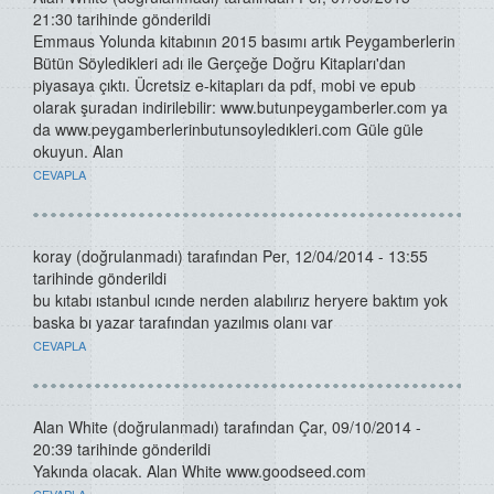
21:30 tarihinde gönderildi
Emmaus Yolunda kitabının 2015 basımı artık Peygamberlerin
Bütün Söyledikleri adı ile Gerçeğe Doğru Kitapları'dan
piyasaya çıktı. Ücretsiz e-kitapları da pdf, mobi ve epub
olarak şuradan indirilebilir: www.butunpeygamberler.com ya
da www.peygamberlerinbutunsoyledıkleri.com Güle güle
okuyun. Alan
CEVAPLA
koray (doğrulanmadı)
tarafından Per, 12/04/2014 - 13:55
tarihinde gönderildi
bu kıtabı ıstanbul ıcınde nerden alabılırız heryere baktım yok
baska bı yazar tarafından yazılmıs olanı var
CEVAPLA
Alan White (doğrulanmadı)
tarafından Çar, 09/10/2014 -
20:39 tarihinde gönderildi
Yakında olacak. Alan White www.goodseed.com