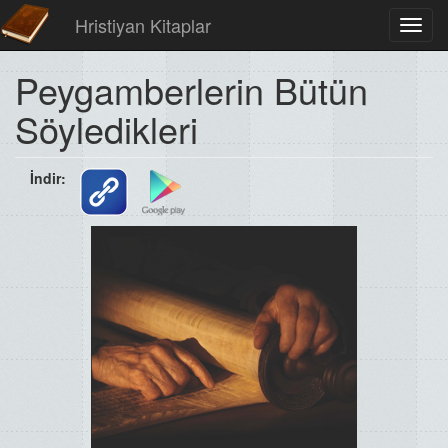
Hristiyan Kitaplar
Toggl
navig
Peygamberlerin Bütün
Söyledikleri
İndir: