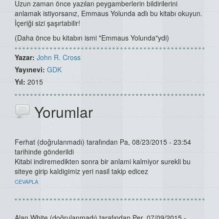
Uzun zaman önce yazılan peygamberlerin bildirilerini
anlamak istiyorsanız, Emmaus Yolunda adlı bu kitabı okuyun.
İçeriği sizi şaşırtabilir!
(Daha önce bu kitabın ismi "Emmaus Yolunda"ydi)
Yazar:
John R. Cross
Yayınevi:
GDK
Yıl:
2015
Yorumlar
Ferhat (doğrulanmadı)
tarafından Pa, 08/23/2015 - 23:54
tarihinde gönderildi
Kitabi indiremedikten sonra bir anlami kalmiyor surekli bu
siteye girip kaldigimiz yeri nasil takip edicez
CEVAPLA
Alan White (doğrulanmadı)
tarafından Per, 07/09/2015 -