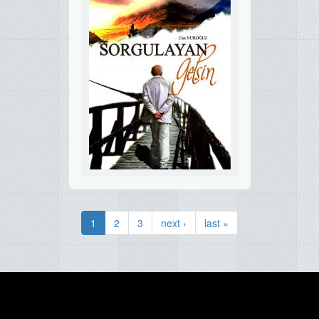
1
2
3
next ›
last »