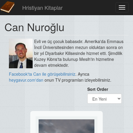
Hristiyan Kitaplar
Toggl
navig
Can Nuroğlu
Evli ve üç çocuk babasıdır. Amerika'da Emmaus
İncil Üniversitesinden mezun olduktan sonra on
bir yıl Diyarbakır Kilisesinde hizmet etti. Şimdilik
Kuzey Kıbrıs'ta bulunup Mesih'in hizmetine
devam etmektedir.
Facebook'ta Can ile görüşebilirsiniz
. Ayrıca
heygavu
r.com'dan
onun TV programları izleyebilirsiniz.
Sort Order