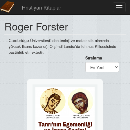
Hristiyan Kitaplar
Toggl
navig
Roger Forster
Cambridge
Üniversitesi'nden teoloji ve matematik
alanında
yüksek lisans kazandı). O şimdi
Londra’da Ichthus Kilisesisinde
pastörlük
etmektedir.
Sıralama