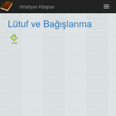
Hristiyan Kitaplar
Toggl
navig
Lütuf ve Bağışlanma