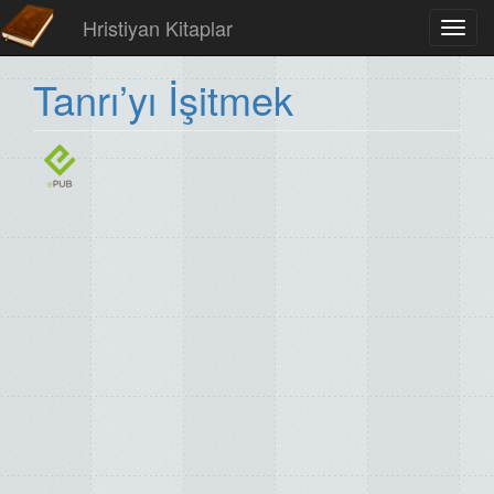
Hristiyan Kitaplar
Toggl
navig
Tanrı’yı İşitmek