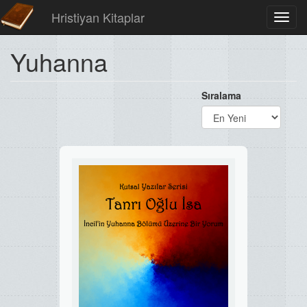
Hristiyan Kitaplar
Toggl
navig
Yuhanna
Sıralama