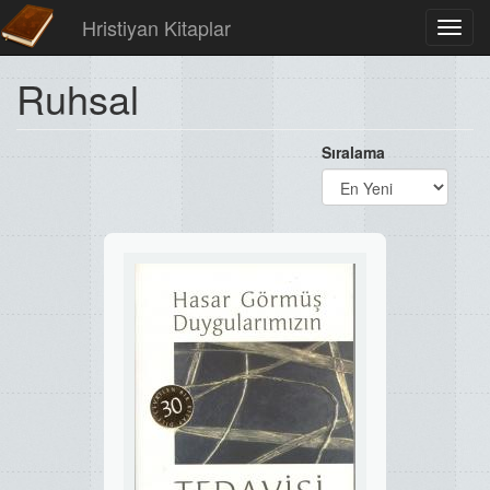
Hristiyan Kitaplar
Toggl
navig
Ruhsal
Sıralama