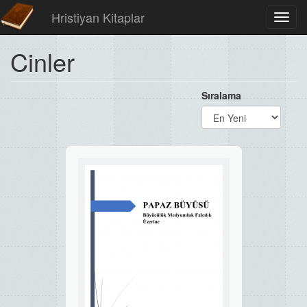
Hristiyan Kitaplar
Toggl
navig
Cinler
Sıralama