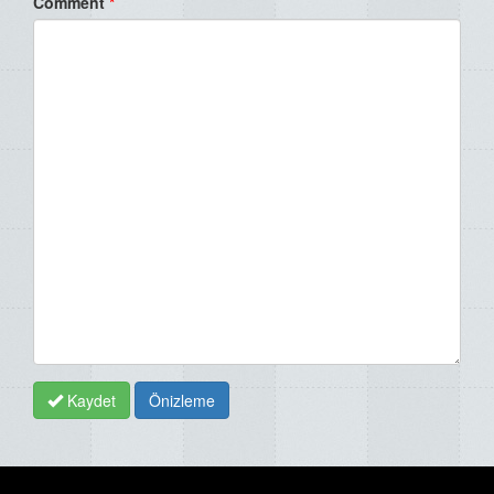
Comment
*
Kaydet
Önizleme