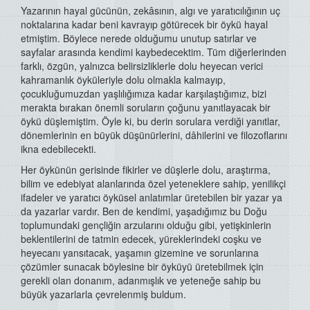
Yazarının hayal gücünün, zekâsının, algı ve yaratıcılığının uç
noktalarına kadar beni kavrayıp götürecek bir öykü hayal
etmiştim. Böylece nerede olduğumu unutup satırlar ve
sayfalar arasında kendimi kaybedecektim. Tüm diğerlerinden
farklı, özgün, yalnızca belirsizliklerle dolu heyecan verici
kahramanlık öyküleriyle dolu olmakla kalmayıp,
çocukluğumuzdan yaşlılığımıza kadar karşılaştığımız, bizi
merakta bırakan önemli soruların çoğunu yanıtlayacak bir
öykü düşlemiştim. Öyle ki, bu derin sorulara verdiği yanıtlar,
dönemlerinin en büyük düşünürlerini, dâhilerini ve filozoflarını
ikna edebilecekti.
Her öykünün gerisinde fikirler ve düşlerle dolu, araştırma,
bilim ve edebiyat alanlarında özel yeteneklere sahip, yenilikçi
ifadeler ve yaratıcı öyküsel anlatımlar üretebilen bir yazar ya
da yazarlar vardır. Ben de kendimi, yaşadığımız bu Doğu
toplumundaki gençliğin arzularını olduğu gibi, yetişkinlerin
beklentilerini de tatmin edecek, yüreklerindeki coşku ve
heyecanı yansıtacak, yaşamın gizemine ve sorunlarına
çözümler sunacak böylesine bir öyküyü üretebilmek için
gerekli olan donanım, adanmışlık ve yeteneğe sahip bu
büyük yazarlarla çevrelenmiş buldum.