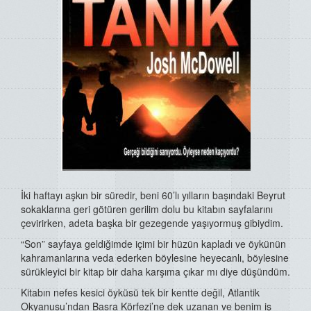
İki haftayı aşkın bir süredir, beni 60’lı yılların başındaki Beyrut
sokaklarına geri götüren gerilim dolu bu kitabın sayfalarını
çevirirken, adeta başka bir gezegende yaşıyormuş gibiydim.
“Son” sayfaya geldiğimde içimi bir hüzün kapladı ve öykünün
kahramanlarına veda ederken böylesine heyecanlı, böylesine
sürükleyici bir kitap bir daha karşıma çıkar mı diye düşündüm.
Kitabın nefes kesici öyküsü tek bir kentte değil, Atlantik
Okyanusu’ndan Basra Körfezi’ne dek uzanan ve benim iş