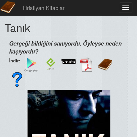
Hristiyan Kitaplar
Toggl
navig
Tanık
Gerçeği bildiğini sanıyordu. Öyleyse neden
kaçıyordu?
İndir: