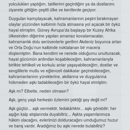
yolculukları yaptığım, tatillerimi geçirdiğim ya da dostlarımı
ziyarete gittiğim çeşitli ülke ve kentlerde geçiyor.
Duyguları kamçılayacak, kahramanlarının peşini bırakmayan
olaylar yüzünden kalbimin hızla atmasına yol açacak bir öykü
hayal etmiştim. Güney Avrupa’da başlayıp bir Kuzey Afrika
ülkesinden diğerine yapılan amansız kovalamacalar,
kahramanlık dolu serüvenlerle gerilimi Akdeniz boyunca artan
ve Orta Doğu’nun kalbinde noktalanan bir macera
düşlemiştim. Bana kendimi ve nerede olduğumu unutturacak,
hayal gücümün ardından koşabileceğim, kahramanlarıyla
birlikte tehlikeli ve korkulu anlar yaşayabileceğim, dostlar ve
sevgililerle mutlu ve eğlenceli dakikalar geçirebileceğim,
kahramanlarının yüreklerine, akıllarına ve duygularına
hükmeden aşkı tadabileceğim bir öykü hayal etmiştim.
Aşk mı? Elbette, neden olmasın?
Aşk, genç yaşlı herkesin özlemini çektiği şey değil mi?
Aşk güçtür... aşk vermektir, fedakârlıktır... aşkı görebilir; her
aşığın kalp atışlarında duyabiliriz... Aşkta yaşamlarımıza
hâkim olacağını, evlerimizi dolduracağını umduğumuz huzur
ve barış vardır. Aradığımız bu aşkı nerede bulabiliriz?