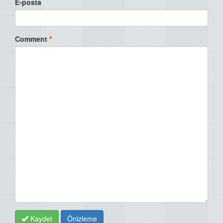
E-posta
Comment
*
Kaydet
Önizleme