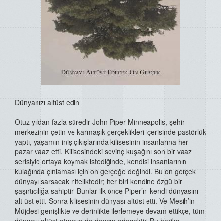
Dünyanızı altüst edin
Otuz yıldan fazla süredir John Piper Minneapolis, şehir
merkezinin çetin ve karmaşık gerçeklikleri içerisinde pastörlük
yaptı, yaşamın iniş çıkışlarında kilisesinin insanlarına her
pazar vaaz etti. Kilisesindeki sevinç kuşağını son bir vaaz
serisiyle ortaya koymak istediğinde, kendisi insanlarının
kulağında çınlaması için on gerçeğe değindi. Bu on gerçek
dünyayı sarsacak niteliktedir; her biri kendine özgü bir
şaşırtıcılığa sahiptir. Bunlar ilk önce Piper’ın kendi dünyasını
alt üst etti. Sonra kilisesinin dünyası altüst etti. Ve Mesih’in
Müjdesi genişlikte ve derinlikte ilerlemeye devam ettikçe, tüm
dünyayı altüst etmeye de devam edecektir. Bu harika