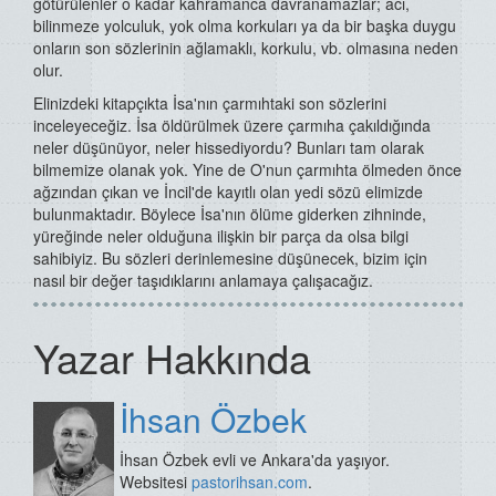
götürülenler o kadar kahramanca davranamazlar; acı,
bilinmeze yolculuk, yok olma korkuları ya da bir başka duygu
onların son sözlerinin ağlamaklı, korkulu, vb. olmasına neden
olur.
Elinizdeki kitapçıkta İsa'nın çarmıhtaki son sözlerini
inceleyeceğiz. İsa öldürülmek üzere çarmıha çakıldığında
neler düşünüyor, neler hissediyordu? Bunları tam olarak
bilmemize olanak yok. Yine de O'nun çarmıhta ölmeden önce
ağzından çıkan ve İncil'de kayıtlı olan yedi sözü elimizde
bulunmaktadır. Böylece İsa'nın ölüme giderken zihninde,
yüreğinde neler olduğuna ilişkin bir parça da olsa bilgi
sahibiyiz. Bu sözleri derinlemesine düşünecek, bizim için
nasıl bir değer taşıdıklarını anlamaya çalışacağız.
Yazar Hakkında
İhsan Özbek
İhsan Özbek evli ve Ankara'da yaşıyor.
Websitesi
pastorihsan.com
.