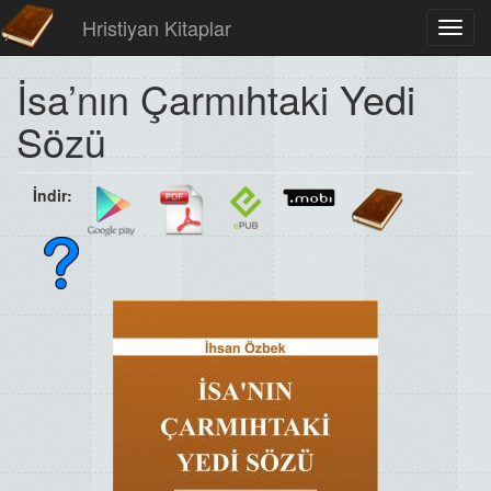
Hristiyan Kitaplar
Toggl
navig
İsa’nın Çarmıhtaki Yedi
Sözü
İndir: