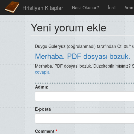
Hristiyan Kitaplar
Nasıl Okunur?
İncil
Ara
Yeni yorum ekle
Duygu Güleryüz (doğrulanmadı)
tarafından Ct, 08/16
Merhaba. PDF dosyası bozuk.
Merhaba. PDF dosyası bozuk. Düzeltebilir misiniz? Se
cevapla
Adınız
E-posta
Comment
*