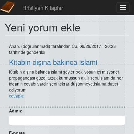
Hristiyan Kitaplar
Toggl
navig
Yeni yorum ekle
Anan. (doğrulanmadı)
tarafından Cu, 09/29/2017 - 20:28
tarihinde gönderildi
Kitabın dışına bakınca islami
Kitabın dışına bakınca islami şeyler bekliyosun içi misyoner
propagandası güzel tuzak kurmuşsun akıllı seni.İslam da her
iddanın cevabı vardır seni tekrar düşünmeye,Islama davet
ediyorum
cevapla
Adınız
E-posta