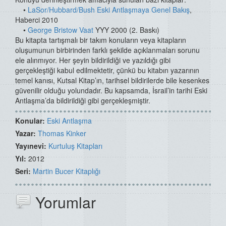
•
LaSor/Hubbard/Bush Eski Antlaşmaya Genel Bakış
,
Haberci 2010
•
George Bristow Vaat
YYY 2000 (2. Baskı)
Bu kitapta tartışmalı bir takım konuların veya kitapların
oluşumunun birbirinden farklı şekilde açıklanmaları sorunu
ele alınmıyor. Her şeyin bildirildiği ve yazıldığı gibi
gerçekleştiği kabul edilmektetir, çünkü bu kitabın yazarının
temel kanısı, Kutsal Kitap’ın, tarihsel bildirilerde bile kesenkes
güvenilir olduğu yolundadır. Bu kapsamda, İsrail’in tarihi Eski
Antlaşma’da bildirildiği gibi gerçekleşmiştir.
Konular:
Eski Antlaşma
Yazar:
Thomas Kinker
Yayınevi:
Kurtuluş Kitapları
Yıl:
2012
Seri:
Martin Bucer Kitaplığı
Yorumlar