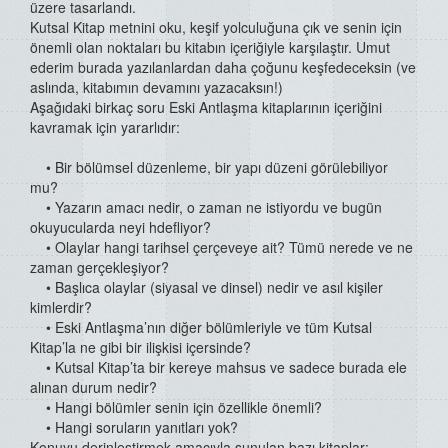
üzere tasarlandı.
Kutsal Kitap metnini oku, keşif yolculuğuna çık ve senin için
önemli olan noktaları bu kitabın içeriğiyle karşılaştır. Umut
ederim burada yazılanlardan daha çoğunu keşfedeceksin (ve
aslında, kitabımın devamını yazacaksın!)
Aşağıdaki birkaç soru Eski Antlaşma kitaplarının içeriğini
kavramak için yararlıdır:
• Bir bölümsel düzenleme, bir yapı düzeni görülebiliyor
mu?
• Yazarın amacı nedir, o zaman ne istiyordu ve bugün
okuyucularda neyi hdefliyor?
• Olaylar hangi tarihsel çerçeveye ait? Tümü nerede ve ne
zaman gerçekleşiyor?
• Başlıca olaylar (siyasal ve dinsel) nedir ve asıl kişiler
kimlerdir?
• Eski Antlaşma’nın diğer bölümleriyle ve tüm Kutsal
Kitap’la ne gibi bir ilişkisi içersinde?
• Kutsal Kitap’ta bir kereye mahsus ve sadece burada ele
alınan durum nedir?
• Hangi bölümler senin için özellikle önemli?
• Hangi soruların yanıtları yok?
Konuyu derinleştirmek amacıyla sunulan bazı kitaplar: