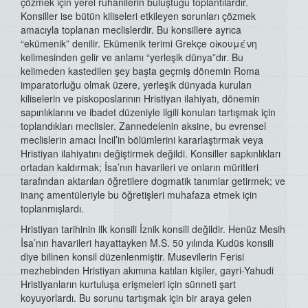
çözmek için yerel ruhanilerin buluştuğu toplantılardır.
Konsiller ise bütün kiliseleri etkileyen sorunları çözmek
amacıyla toplanan meclislerdir. Bu konsillere ayrıca
“ekümenik” denilir. Ekümenik terimi Grekçe οἰκουμένη
kelimesinden gelir ve anlamı “yerleşik dünya”dır. Bu
kelimeden kastedilen şey başta geçmiş dönemin Roma
imparatorluğu olmak üzere, yerleşik dünyada kurulan
kiliselerin ve piskoposlarının Hristiyan ilahiyatı, dönemin
sapınlıklarını ve ibadet düzeniyle ilgili konuları tartışmak için
toplandıkları meclisler. Zannedelenin aksine, bu evrensel
meclislerin amacı İncil’in bölümlerini kararlaştırmak veya
Hristiyan ilahiyatını değiştirmek değildi. Konsiller sapkınlıkları
ortadan kaldırmak; İsa’nın havarileri ve onların müritleri
tarafından aktarılan öğretilere dogmatik tanımlar getirmek; ve
inanç amentüleriyle bu öğretişleri muhafaza etmek için
toplanmışlardı.
Hristiyan tarihinin ilk konsili İznik konsili değildir. Henüz Mesih
İsa’nın havarileri hayattayken M.S. 50 yılında Kudüs konsili
diye bilinen konsil düzenlenmiştir. Musevilerin Ferisi
mezhebinden Hristiyan akımına katılan kişiler, gayri-Yahudi
Hristiyanların kurtuluşa erişmeleri için sünneti şart
koyuyorlardı. Bu sorunu tartışmak için bir araya gelen