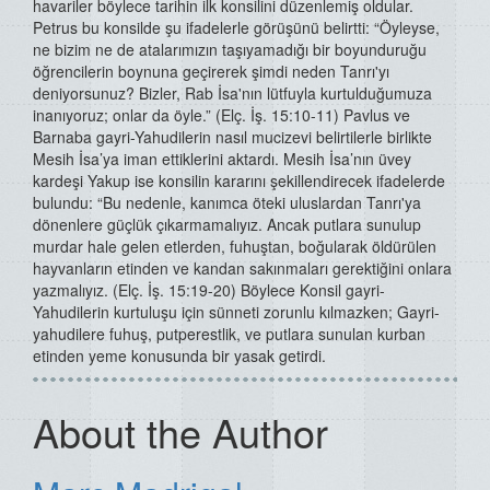
havariler böylece tarihin ilk konsilini düzenlemiş oldular.
Petrus bu konsilde şu ifadelerle görüşünü belirtti: “Öyleyse,
ne bizim ne de atalarımızın taşıyamadığı bir boyunduruğu
öğrencilerin boynuna geçirerek şimdi neden Tanrı'yı
deniyorsunuz? Bizler, Rab İsa'nın lütfuyla kurtulduğumuza
inanıyoruz; onlar da öyle.” (Elç. İş. 15:10-11) Pavlus ve
Barnaba gayri-Yahudilerin nasıl mucizevi belirtilerle birlikte
Mesih İsa’ya iman ettiklerini aktardı. Mesih İsa’nın üvey
kardeşi Yakup ise konsilin kararını şekillendirecek ifadelerde
bulundu: “Bu nedenle, kanımca öteki uluslardan Tanrı'ya
dönenlere güçlük çıkarmamalıyız. Ancak putlara sunulup
murdar hale gelen etlerden, fuhuştan, boğularak öldürülen
hayvanların etinden ve kandan sakınmaları gerektiğini onlara
yazmalıyız. (Elç. İş. 15:19-20) Böylece Konsil gayri-
Yahudilerin kurtuluşu için sünneti zorunlu kılmazken; Gayri-
yahudilere fuhuş, putperestlik, ve putlara sunulan kurban
etinden yeme konusunda bir yasak getirdi.
About the Author