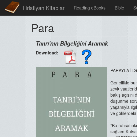
Hristiyan Kitaplar
Reading eBooks
Bible
S
Para
Tanrı'nın Bilgeliğini Aramak
Download:
PARAYLA İLG
Genellikle bu
zevk vaatlerid
bakış açısını 
düşünme sorul
yaşamıyla ilgi
ve göklerdeki 
“Bu ruhsal ok
sağlam Kutsal 