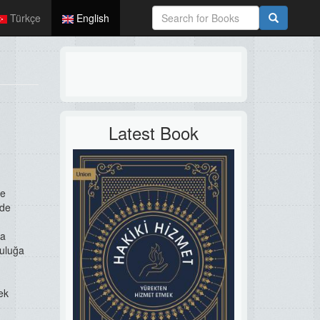
Türkçe
English
Latest Book
ve
 de
ma
luluğa
ek