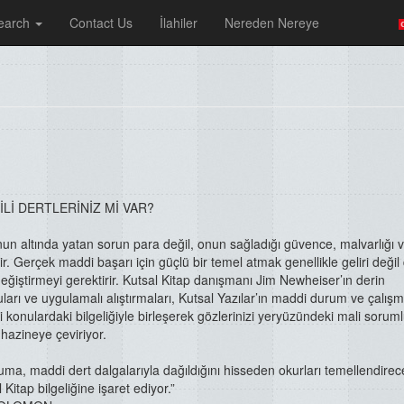
earch
Contact Us
İlahiler
Nereden Nereye
İLİ DERTLERİNİZ Mİ VAR?
nun altında yatan sorun para değil, onun sağladığı güvence, malvarlığı 
ir. Gerçek maddi başarı için güçlü bir temel atmak genellikle geliri değil
değiştirmeyi gerektirir. Kutsal Kitap danışmanı Jim Newheiser’ın derin
arı ve uygulamalı alıştırmaları, Kutsal Yazılar’ın maddi durum ve çalış
li konulardaki bilgeliğiyle birleşerek gözlerinizi yeryüzündeki mali sorum
hazineye çeviriyor.
uma, maddi dert dalgalarıyla dağıldığını hisseden okurları temellendirec
Kitap bilgeliğine işaret ediyor.”