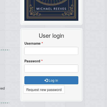
User login
Username
*
Password
*
Log in
rmed
Request new password