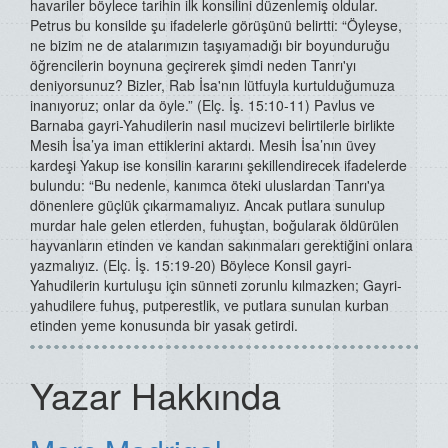
havariler böylece tarihin ilk konsilini düzenlemiş oldular.
Petrus bu konsilde şu ifadelerle görüşünü belirtti: “Öyleyse,
ne bizim ne de atalarımızın taşıyamadığı bir boyunduruğu
öğrencilerin boynuna geçirerek şimdi neden Tanrı'yı
deniyorsunuz? Bizler, Rab İsa'nın lütfuyla kurtulduğumuza
inanıyoruz; onlar da öyle.” (Elç. İş. 15:10-11) Pavlus ve
Barnaba gayri-Yahudilerin nasıl mucizevi belirtilerle birlikte
Mesih İsa’ya iman ettiklerini aktardı. Mesih İsa’nın üvey
kardeşi Yakup ise konsilin kararını şekillendirecek ifadelerde
bulundu: “Bu nedenle, kanımca öteki uluslardan Tanrı'ya
dönenlere güçlük çıkarmamalıyız. Ancak putlara sunulup
murdar hale gelen etlerden, fuhuştan, boğularak öldürülen
hayvanların etinden ve kandan sakınmaları gerektiğini onlara
yazmalıyız. (Elç. İş. 15:19-20) Böylece Konsil gayri-
Yahudilerin kurtuluşu için sünneti zorunlu kılmazken; Gayri-
yahudilere fuhuş, putperestlik, ve putlara sunulan kurban
etinden yeme konusunda bir yasak getirdi.
Yazar Hakkında