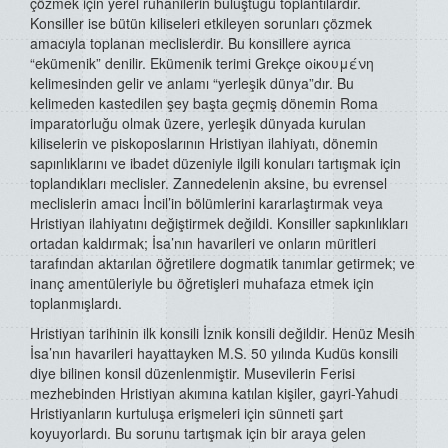
çözmek için yerel ruhanilerin buluştuğu toplantılardır.
Konsiller ise bütün kiliseleri etkileyen sorunları çözmek
amacıyla toplanan meclislerdir. Bu konsillere ayrıca
“ekümenik” denilir. Ekümenik terimi Grekçe οἰκουμένη
kelimesinden gelir ve anlamı “yerleşik dünya”dır. Bu
kelimeden kastedilen şey başta geçmiş dönemin Roma
imparatorluğu olmak üzere, yerleşik dünyada kurulan
kiliselerin ve piskoposlarının Hristiyan ilahiyatı, dönemin
sapınlıklarını ve ibadet düzeniyle ilgili konuları tartışmak için
toplandıkları meclisler. Zannedelenin aksine, bu evrensel
meclislerin amacı İncil’in bölümlerini kararlaştırmak veya
Hristiyan ilahiyatını değiştirmek değildi. Konsiller sapkınlıkları
ortadan kaldırmak; İsa’nın havarileri ve onların müritleri
tarafından aktarılan öğretilere dogmatik tanımlar getirmek; ve
inanç amentüleriyle bu öğretişleri muhafaza etmek için
toplanmışlardı.
Hristiyan tarihinin ilk konsili İznik konsili değildir. Henüz Mesih
İsa’nın havarileri hayattayken M.S. 50 yılında Kudüs konsili
diye bilinen konsil düzenlenmiştir. Musevilerin Ferisi
mezhebinden Hristiyan akımına katılan kişiler, gayri-Yahudi
Hristiyanların kurtuluşa erişmeleri için sünneti şart
koyuyorlardı. Bu sorunu tartışmak için bir araya gelen