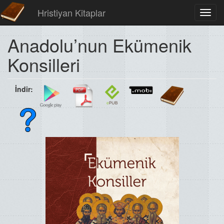
Hristiyan Kitaplar
Toggl
navig
Anadolu’nun Ekümenik
Konsilleri
İndir: