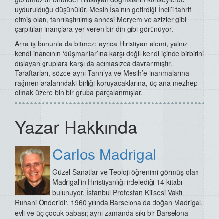
uydurulduğu düşünülür, Mesih İsa’nın getirdiği İncil’i tahrif
etmiş olan, tanrılaştırılmış annesi Meryem ve azizler gibi
çarpıtılan inançlara yer veren bir din gibi görünüyor.
Ama iş bununla da bitmez; ayrıca Hıristiyan alemi, yalnız
kendi inancının ‘düşmanlar’ına karşı değil kendi içinde birbirini
dışlayan gruplara karşı da acımasızca davranmıştır.
Taraftarları, sözde aynı Tanrı’ya ve Mesih’e inanmalarına
rağmen aralarındaki birliği koruyacaklarına, üç ana mezhep
olmak üzere bin bir gruba parçalanmışlar.
Yazar Hakkında
Carlos Madrigal
Güzel Sanatlar ve Teoloji öğrenimi görmüş olan
Madrigal’in Hıristiyanlığı irdelediği 14 kitabı
bulunuyor.
İstanbul Protestan Kilisesi Vakfı
Ruhani Önderidir.
1960 yılında Barselona’da doğan Madrigal,
evli ve üç çocuk babası; aynı zamanda sıkı bir Barselona