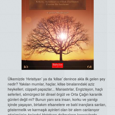
Ülkemizde ‘Hıristiyan’ ya da ‘kilise’ denince akla ilk gelen şey
nedir? Yakılan mumlar, haçlar, kilise binalarındaki aziz
heykelleri, cüppeli papazlar... Manastırlar, Engizisyon, haçlı
seferleri, sömürgeci bir dinsel örgüt ve Orta Çağın karanlık
günleri değil mi? Bunun yanı sıra insan, korku ve yanılgı
içinde yaşayan, birtakım efsanelere ve batıl inançlara sarılan,
göstermelik ve karmaşık ayinleri olan bir alem canlanıyor
gözümüzün önünde! Hıristiyan doğmaların konseylerde