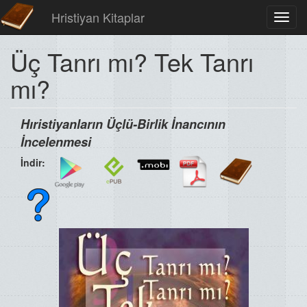
Hristiyan Kitaplar
Toggl
navig
Üç Tanrı mı? Tek Tanrı
mı?
Hıristiyanların Üçlü-Birlik İnancının
İncelenmesi
İndir: