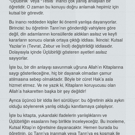
“Üçlübirlik” veya “Teslis” inancı çok yanlış anlaşılan bir
öğretidir. O zaman bu konuyu doğru anlamak hepimiz için
kutsal bir görevdir.
Bu inancı reddeden kişiler iki önemli yanlışa dayanıyorlar.
Birincisi: bu öğretinin Tanrı’nın gönderdiği vahiylere göre
değil, din adamlarının konsüllerde aldıkları asılsız ve keyfi
kararların sonucu olarak ortaya çıktığı iddiası. İkincisi: Kutsal
Yazılar’ın (Tevrat, Zebur ve İncil) değiştirildiği iddiasıdır.
Dolayısıyla içinde Üçlübirliği gösteren ayetleri asılsız
sayıyorlar.
İşte bu, bir din anlayışı savunmak uğruna Allah’ın Kitaplarına
saygı gösterileceğine, hiç bir dayanak olmadan çamur
atılmasına sebep olmaktadır. Böyle bir cüret Hak’a asla
hizmet etmez. Ve ne yazık ki, Kitapların koruyucusu olan
Allah’a hakaretten başka bir şey değildir!
Ayrıca üçüncü bir iddia ileri sürülüyor: bu öğretinin akla aykırı
olduğu söylenerek yanlış olduğu kanıtlamaya çalışılıyor.
İşte bu kitapta, yukarıdaki ifadelerin yanlışlıklarını ve
Üçlübirliğin esaslarını hep birlikte inceleyeceğiz. Bu inceleme,
Kutsal Kitap’ın öğretisine dayanacaktır. Hemen burada bu
öğretinin, üç Tanrı’ya inanmak veya Tanrı’ya eş koşmak ile