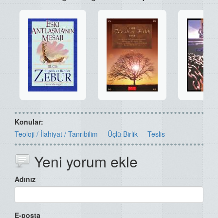
Konular:
Teoloji / İlahiyat / Tanrıbilim
Üçlü Birlik
Teslis
Yeni yorum ekle
Adınız
E-posta