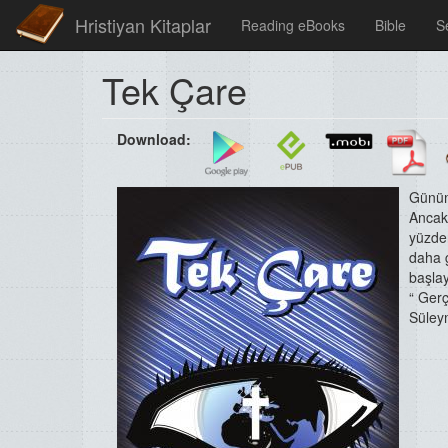
Hristiyan Kitaplar
Reading eBooks
Bible
S
Tek Çare
Download:
Günümü
Ancak
yüzden
daha 
başlay
“ Gerç
Süley