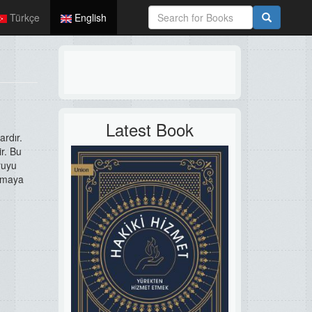
Türkçe
English
Latest Book
ardır.
r. Bu
ruyu
kumaya