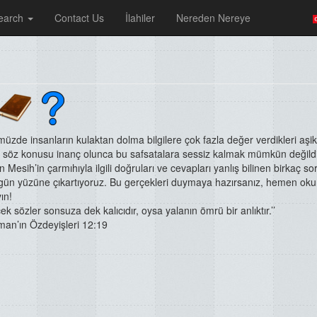
earch
Contact Us
İlahiler
Nereden Nereye
zde insanların kulaktan dolma bilgilere çok fazla değer verdikleri aşik
 söz konusu inanç olunca bu safsatalara sessiz kalmak mümkün değildi
 Mesih’in çarmıhıyla ilgili doğruları ve cevapları yanlış bilinen birkaç so
gün yüzüne çıkartıyoruz. Bu gerçekleri duymaya hazırsanız, hemen o
ın!
ek sözler sonsuza dek kalıcıdır, oysa yalanın ömrü bir anlıktır.’’
man’ın Özdeyişleri 12:19