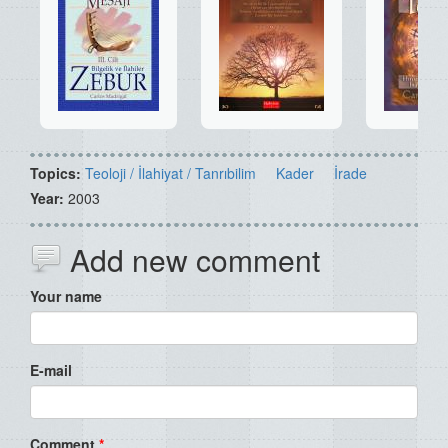
Topics:
Teoloji / İlahiyat / Tanrıbilim
Kader
İrade
Year:
2003
Add new comment
Your name
E-mail
Comment
*