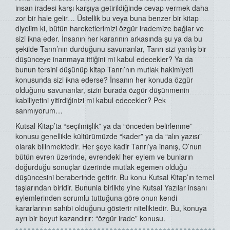
insan iradesi karşı karşıya getirildiğinde cevap vermek daha
zor bir hale gelir… Üstellik bu veya buna benzer bir kitap
diyelim ki, bütün hareketlerimizi özgür irademize bağlar ve
sizi ikna eder. İnsanın her kararının arkasında şu ya da bu
şekilde Tanrı’nın durduğunu savunanlar, Tanrı sizi yanlış bir
düşünceye inanmaya ittiğini mi kabul edecekler? Ya da
bunun tersini düşünüp kitap Tanrı’nın mutlak hakimiyeti
konusunda sizi ikna ederse? İnsanın her konuda özgür
olduğunu savunanlar, sizin burada özgür düşünmenin
kabiliyetini yitirdiğinizi mi kabul edecekler? Pek
sanmıyorum…
Kutsal Kitap’ta “seçilmişlik” ya da “önceden belirlenme”
konusu genellikle kültürümüzde “kader” ya da “alın yazısı”
olarak bilinmektedir. Her şeye kadir Tanrı’ya inanış, O’nun
bütün evren üzerinde, evrendeki her eylem ve bunların
doğurduğu sonuçlar üzerinde mutlak egemen olduğu
düşüncesini beraberinde getirir. Bu konu Kutsal Kitap’ın temel
taşlarından biridir. Bununla birlikte yine Kutsal Yazılar insanı
eylemlerinden sorumlu tuttuğuna göre onun kendi
kararlarının sahibi olduğunu gösterir niteliktedir. Bu, konuya
ayrı bir boyut kazandırır: “özgür irade” konusu.