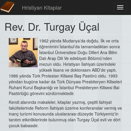
Hristiyan Kitaplar
Toggl
navig
Rev. Dr. Turgay Üçal
1962 yılında Mudanya’da doğdu. İlk ve orta
öğrenimini İstanbul’da tamamladıktan sonra
İstanbul Üniversitesi Doğu Dilleri Ana Bilim
Dalı Arap Dili Ve edebiyatı Bölümü’nden
mezun oldu. Hıristiyan İlahiyatı üzerindeki
yüksek lisans ve doktorasını ABD’de yaptı.
1986 yılında Türk Protestan Kilisesi Baş Pastörü oldu. 1993
yılından bugüne kadar da Türk Dünyası Presbiteryen Kiliseleri
Ruhani Kurul Başkanlığı ve İstanbul Presbiteryen Kilisesi Bai
Pastörlüğü görevini sürdürmektedir.
Kendi alanında makaleler, kitaplar yazmış, çeşitli ilahiyat
fakültelerinde Reform İlahiyatı üzerine konferanslar vermiş ve
inanç turizmi konusunda uluslararası düzeyde Türkiyemiz’in
tanıtım etkinliklerinde bulunmuş olan Turgay Üçal evli ve dört
çocuk babasıdır.