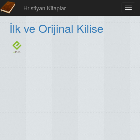
Hristiyan Kitaplar
Toggl
navig
İlk ve Orijinal Kilise