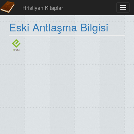
Hristiyan Kitaplar
Toggl
navig
Eski Antlaşma Bilgisi