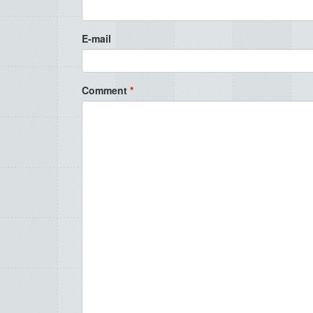
E-mail
Comment
*