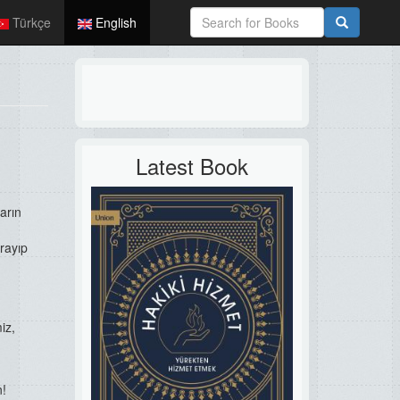
Türkçe
English
Latest Book
arın
vrayıp
iz,
n!