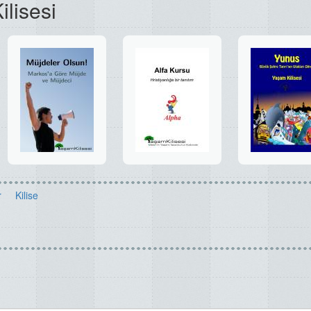
lisesi
r
Kilise