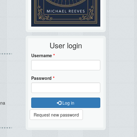
User login
Username
*
Password
*
Log in
ına
Request new password