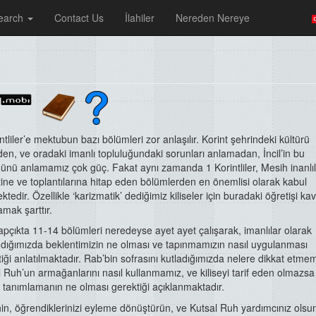
earch
Contact Us
İlahiler
Nereden Nereye
ntliler’e mektubun bazı bölümleri zor anlaşılır. Korint şehrindeki kültürü
en, ve oradaki imanlı topluluğundaki sorunları anlamadan, İncil’in bu
ünü anlamamız çok güç. Fakat aynı zamanda 1 Korintliler, Mesih inanlıl
ine ve toplantılarına hitap eden bölümlerden en önemlisi olarak kabul
ktedir. Özellikle ‘karizmatik’ dediğimiz kiliseler için buradaki öğretişi ka
mak şarttır.
apçıkta 11-14 bölümleri neredeyse ayet ayet çalışarak, imanlılar olarak
ndığımızda beklentimizin ne olması ve tapınmamızın nasıl uygulanması
iği anlatılmaktadır. Rab’bin sofrasını kutladığımızda nelere dikkat etmem
 Ruh’un armağanlarını nasıl kullanmamız, ve kiliseyi tarif eden olmazsa
 tanımlamanın ne olması gerektiği açıklanmaktadır.
in, öğrendiklerinizi eyleme dönüştürün, ve Kutsal Ruh yardımcınız olsu