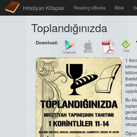
Hristiyan Kitaplar
Reading eBooks
Bible
S
Toplandığınızda
Download:
1 Kori
bilmed
bölüm
ibadet
edilme
uygula
Bu kit
topla
gerekt
Kutsal
olmaz
Öğren