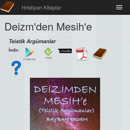
Hristiyan Kitaplar
Toggl
navig
Deizm'den Mesih'e
Teistik Argümanlar
İndir: