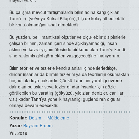
Bu çalışma mevcut tartışmalarda bilim adına karşı çıkılan
Tanrı’nın (ve/veya Kutsal Kitap'ın), hiç de kolay alt edilebilir
bir konu olmadığını ispat etmektedir.
Bu yüzden, belli mantıksal ölçütler ve ölçü-lebilir disiplinlerle
çalışan bilimin, zaman içeri-sinde açıklayamadığı, insan
aklının ve kavra-yışının ötesinde bir konu olan Tanrı’yı kendi-
sine rakipmiş gibi görmekten vazgeçeceğine inanıyorum.
Bilim teoriler ve tezlerle kendi alanları içinde ilerledikçe,
dindar insanlar da bilimin tezlerini ya da teorilerini okumaktan
hoşnutluk duya-caklardır. Çünkü Tanrı’nın yarattığı evrene
dair olan buluşlar veya tezler dindar insanlar için gözle
görülebilen bu yaratılış (gökyüzü, yıldızlar, denizler, canlılar
v.s.) kadar Tanrı’ya yönelik hayranlığı güçlendiren olgular
olmaya devam edecektir.
Konular:
Deizm
Müjdeleme
Yazar:
Bayram Erdem
Yıl:
2019