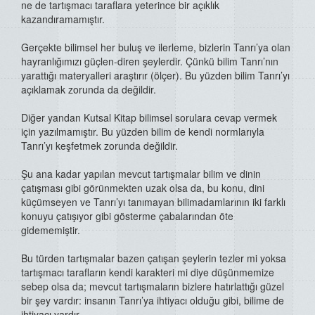
ne de tartışmacı taraflara yeterince bir açıklık
kazandıramamıştır.
Gerçekte bilimsel her buluş ve ilerleme, bizlerin Tanrı’ya olan
hayranlığımızı güçlen-diren şeylerdir. Çünkü bilim Tanrı’nın
yarattığı materyalleri araştırır (ölçer). Bu yüzden bilim Tanrı’yı
açıklamak zorunda da değildir.
Diğer yandan Kutsal Kitap bilimsel sorulara cevap vermek
için yazılmamıştır. Bu yüzden bilim de kendi normlarıyla
Tanrı’yı keşfetmek zorunda değildir.
Şu ana kadar yapılan mevcut tartışmalar bilim ve dinin
çatışması gibi görünmekten uzak olsa da, bu konu, dini
küçümseyen ve Tanrı’yı tanımayan bilimadamlarının iki farklı
konuyu çatışıyor gibi gösterme çabalarından öte
gidememiştir.
Bu türden tartışmalar bazen çatışan şeylerin tezler mi yoksa
tartışmacı tarafların kendi karakteri mi diye düşünmemize
sebep olsa da; mevcut tartışmaların bizlere hatırlattığı güzel
bir şey vardır: insanın Tanrı’ya ihtiyacı olduğu gibi, bilime de
ihtiyacı vardır.