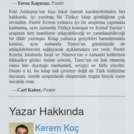
―
Yavuz Kapusuz,
Pastör
Eski Antlaşma’nın kısa fakat önemli karakterlerinden biri
hakkında, iyi yazılmış bir Türkçe kitap gördüğüme çok
sevindim. Pastör Kerem yalnızca iyi bir araştırma yapmakla
kalmamış, aynı zamanda Türkçe konuşan ve Kutsal Yazılar’ı
araştıran tüm inanlıların anlayabileceği ve yararlanabileceği
bir dilde yazmıştır. Kitap yalnızca gerçekleri barındırmakla
kalmaz, aynı zamanda Yunus’un günümüzde de
anlaşılabilmesini sağlayacak açıklamalara yer verir. Pastör
Kerem, kitabında İsrail ve Ninova’nın o zamanki kültürünü
dikkatlice gözler önüne sererek, Tanrı’nın en hak etmemiş
olana bile duyduğu merhameti, sevgiyi ve lütfu yüceltir.
Duam o ki, bu kitap salt çeviriye değil de Türk kültürüne
dayanan, özenle araştırılarak oluşturulan özgün birçok esere
öncülük etsin.
―
Carl Kaiser,
Pastör
Yazar Hakkında
Kerem Koç