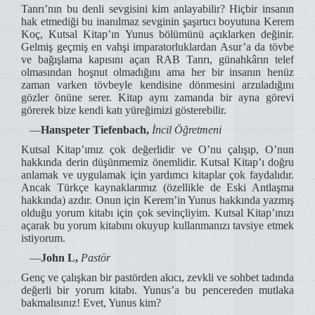
Tanrı’nın bu denli sevgisini kim anlayabilir? Hiçbir insanın
hak etmediği bu inanılmaz sevginin şaşırtıcı boyutuna Kerem
Koç, Kutsal Kitap’ın Yunus bölümünü açıklarken değinir.
Gelmiş geçmiş en vahşi imparatorluklardan Asur’a da tövbe
ve bağışlama kapısını açan RAB Tanrı, günahkârın telef
olmasından hoşnut olmadığını ama her bir insanın henüz
zaman varken tövbeyle kendisine dönmesini arzuladığını
gözler önüne serer. Kitap aynı zamanda bir ayna görevi
görerek bize kendi katı yüreğimizi gösterebilir.
―
Hanspeter Tiefenbach,
İncil Öğretmeni
Kutsal Kitap’ımız çok değerlidir ve O’nu çalışıp, O’nun
hakkında derin düşünmemiz önemlidir. Kutsal Kitap’ı doğru
anlamak ve uygulamak için yardımcı kitaplar çok faydalıdır.
Ancak Türkçe kaynaklarımız (özellikle de Eski Antlaşma
hakkında) azdır. Onun için Kerem’in Yunus hakkında yazmış
olduğu yorum kitabı için çok sevinçliyim. Kutsal Kitap’ınızı
açarak bu yorum kitabını okuyup kullanmanızı tavsiye etmek
istiyorum.
―
John L,
Pastör
Genç ve çalışkan bir pastörden akıcı, zevkli ve sohbet tadında
değerli bir yorum kitabı. Yunus’a bu pencereden mutlaka
bakmalısınız! Evet, Yunus kim?