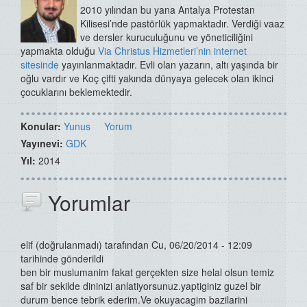
2010 yılından bu yana Antalya Protestan
Kilisesi’nde pastörlük yapmaktadır. Verdiği vaaz
ve dersler kuruculuğunu ve yöneticiliğini
yapmakta olduğu
Via Christus Hizmetleri’nin internet
sitesinde
yayınlanmaktadır. Evli olan yazarın, altı yaşında bir
oğlu vardır ve Koç çifti yakında dünyaya gelecek olan ikinci
çocuklarını beklemektedir.
Konular:
Yunus
Yorum
Yayınevi:
GDK
Yıl:
2014
Yorumlar
elif (doğrulanmadı)
tarafından Cu, 06/20/2014 - 12:09
tarihinde gönderildi
ben bir muslumanim fakat gerçekten size helal olsun temiz
saf bir sekilde dininizi anlatiyorsunuz.yaptiginiz guzel bir
durum bence tebrik ederim.Ve okuyacagim bazilarini