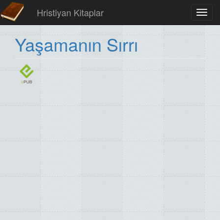
Hristiyan Kitaplar
Toggl
navig
Yaşamanın Sırrı