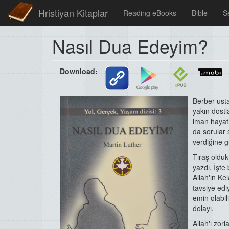
Hristiyan Kitaplar
Reading eBooks
Bible
S
Nasıl Dua Edeyim?
Download:
Berber usta
yakın dostl
iman hayat
da sorular
verdiğine g
Tıraş olduk
yazdı. İşte 
Allah'ın K
tavsiye edi
emin olabili
dolayı.
Allah'ı zor