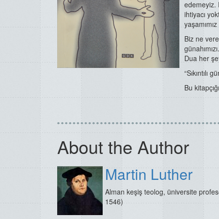
edemeyiz. 
ihtiyacı yo
yaşamımız i
Biz ne vere
günahımızı.
Dua her şe
“Sıkıntılı 
Bu kitapçığ
About the Author
Martin Luther
Alman keşiş teolog, üniversite profes
1546)