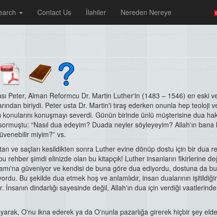
earch
Contact Us
İlahiler
Nereden Nereye
sı Peter, Alman Reformcu Dr. Martin Luther'in (1483 – 1546) en eski v
arından biriydi. Peter usta Dr. Martin'i tıraş ederken onunla hep teoloji v
ı konularını konuşmayı severdi. Günün birinde ünlü müşterisine dua ha
 sormuştu: “Nasıl dua edeyim? Duada neyler söyleyeyim? Allah'ın bana 
üvenebilir miyim?” vs.
tan ve saçları kesildikten sonra Luther evine dönüp dostu için bir dua r
bu rehber şimdi elinizde olan bu kitapçık! Luther insanların fikirlerine değ
elamı'na güveniyor ve kendisi de buna göre dua ediyordu, dostuna da b
yordu. Bu şekilde dua etmek hoş ve anlamlıdır, insan dualarının işitildiğ
r. İnsanın dindarlığı sayesinde değil, Allah'ın dua için verdiği vaatlerind
layarak, O'nu ikna ederek ya da O'nunla pazarlığa girerek hiçbir şey eld