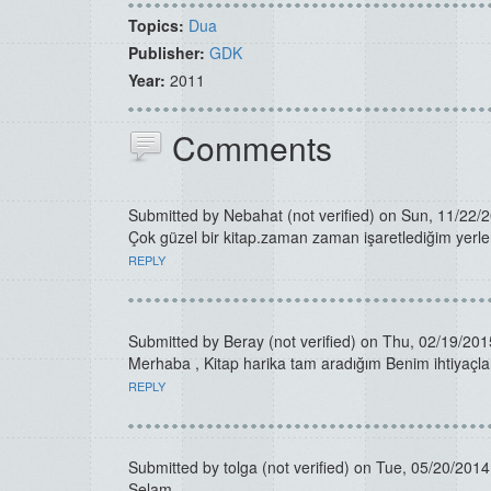
Topics:
Dua
Publisher:
GDK
Year:
2011
Comments
Submitted by
Nebahat (not verified)
on Sun, 11/22/2
Çok güzel bir kitap.zaman zaman işaretlediğim yerler
REPLY
Submitted by
Beray (not verified)
on Thu, 02/19/201
Merhaba , Kitap harika tam aradığım Benim ihtiyaçları
REPLY
Submitted by
tolga (not verified)
on Tue, 05/20/2014
Selam