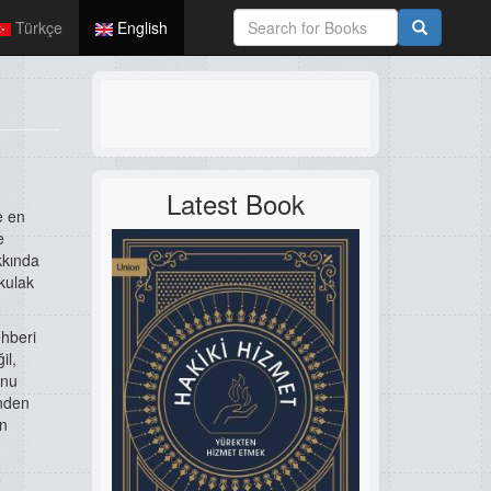
Türkçe
English
Latest Book
e en
e
kkında
kulak
ehberi
il,
unu
inden
en
e