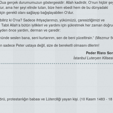
Dua gerçek durumumuzun göstergesidir: Allah kadirdir, O'nun hiçbir şe
ktur, ama her şeyi elinde tutan, bize hem ebedi hem de bu dünyadaki
çin gerekli olanı sağlayıp bağışlayabilen O'dur.
biliriz ki O'na? Sadece ihtiyaçlarımızı, yükümüzü, çaresizliğimizi ve
 Tabii Allah'a bütün iyilikleri ve yardımı için şükretmek her zaman doğru
yden önce yardım, derman ve çaredir:
gününde seslen bana, seni kurtarırım, sen de beni yüceltirsin.” (Mezmur 
ın sadece Peter ustaya değil, size de bereketli olmasını dilerim!
Peder Risto So
İstanbul Luteryen Kilisesi
örü, protestanlığın babası ve Lüterciliği yayan kişi. (10 Kasım 1483 - 1