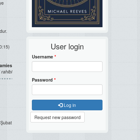
ye
dur.
User login
50:15)
Username
*
ramies
 rahibi
Password
*
Log in
Request new password
8 Şubat