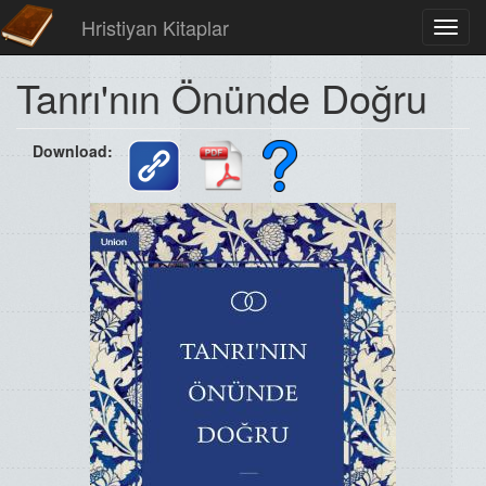
Hristiyan Kitaplar
Toggl
navig
Tanrı'nın Önünde Doğru
Download: