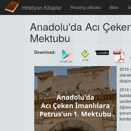
Hristiyan Kitaplar
Reading eBooks
Bible
S
Anadolu'da Acı Çeken 
Mektubu
Download:
2016 
olarak
düşün
2016 y
katıld
verdi
öğrenc
yoruml
kardeş