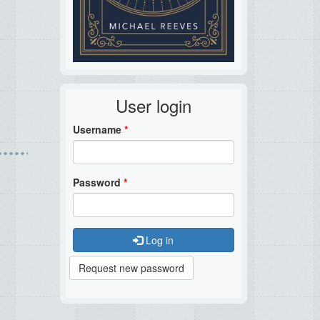
User login
Username
*
Password
*
Log in
Request new password