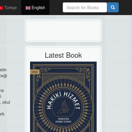
Türkçe
English
Latest Book
etin
ceği
una
i
, okul
ürk