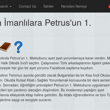
earch
Contact Us
İlahiler
Nereden Nereye
İmanlılara Petrus'un 1.
yılında Petrus’un 1. Mektubunu ayet ayet yorumlamaya karar verdim. M
 Halk Dilinde İncil’i seçtim. Çalışmamın Türk arkadaşlarımın ilgisini çeke
cesiyle her gün bir ayet yorumu Facebook sayfama koydum.
ılının Temmuz ayında gönüllü olarak Bulgaristan’da bir Kısa İncil Okul
ım. Okulda Kutsal Kitab’ı Sağlıklı Yorumlamak konusunda bir ders serisin
m. Sonradan, öğrettiğim prensipleri Petrus’un 1. Mektubuna uygularsam
ileri için yardımcı olacağını düşündüm. Bu incelemeyi yaptığım ayet
arına ekleyerek kitap haline getirdim. Bu kitabı öğrencilerime ve tüm T
lerime saygı ve sevgiyle sunarım.