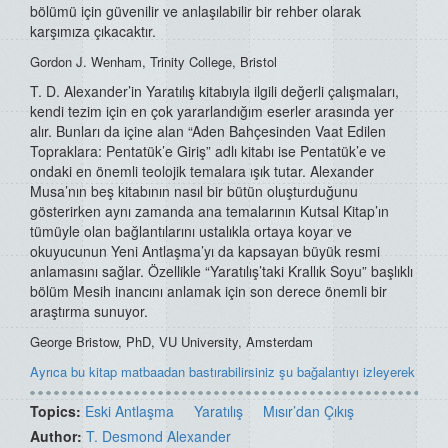
bölümü için güvenilir ve anlaşılabilir bir rehber olarak
karşımıza çıkacaktır.
Gordon J. Wenham, Trinity College, Bristol
T. D. Alexander’in Yaratılış kitabıyla ilgili değerli çalışmaları,
kendi tezim için en çok yararlandığım eserler arasında yer
alır. Bunları da içine alan “Aden Bahçesinden Vaat Edilen
Topraklara: Pentatük’e Giriş” adlı kitabı ise Pentatük’e ve
ondaki en önemli teolojik temalara ışık tutar. Alexander
Musa’nın beş kitabının nasıl bir bütün oluşturduğunu
gösterirken aynı zamanda ana temalarının Kutsal Kitap’ın
tümüyle olan bağlantılarını ustalıkla ortaya koyar ve
okuyucunun Yeni Antlaşma’yı da kapsayan büyük resmi
anlamasını sağlar. Özellikle “Yaratılış’taki Krallık Soyu” başlıklı
bölüm Mesih inancını anlamak için son derece önemli bir
araştırma sunuyor.
George Bristow, PhD, VU University, Amsterdam
Ayrıca bu kitap matbaadan bastırabilirsiniz şu bağalantıyı izleyerek
Topics:
Eski Antlaşma
Yaratılış
Mısır’dan Çıkış
Author:
T. Desmond Alexander