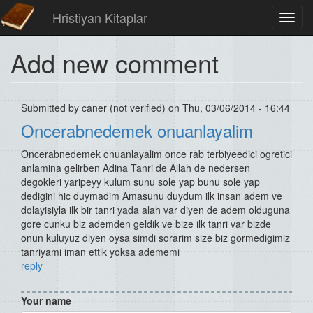
Hristiyan Kitaplar
Toggl
navig
Add new comment
Submitted by
caner (not verified)
on Thu, 03/06/2014 - 16:44
Oncerabnedemek onuanlayalim
Oncerabnedemek onuanlayalim once rab terbiyeedici ogretici
anlamina gelirben Adina Tanri de Allah de nedersen
degokleri yaripeyy kulum sunu sole yap bunu sole yap
dedigini hic duymadim Amasunu duydum ilk insan adem ve
dolayisiyla ilk bir tanri yada alah var diyen de adem olduguna
gore cunku biz ademden geldik ve bize ilk tanri var bizde
onun kuluyuz diyen oysa simdi sorarim size biz gormedigimiz
tanriyami iman ettik yoksa adememi
reply
Your name