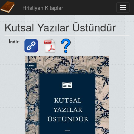
Hristiyan Kitaplar
Toggl
navig
Kutsal Yazılar Üstündür
İndir: