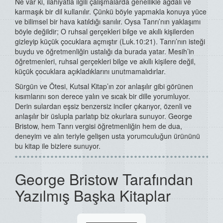
Ne var ki, ilahiyatla ilgili çalışmalarda genellikle ağdalı ve
karmaşık bir dil kullanılır. Çünkü böyle yapmakla konuya yüce
ve bilimsel bir hava katıldığı sanılır. Oysa Tanrı’nın yaklaşımı
böyle değildir; O ruhsal gerçekleri bilge ve akıllı kişilerden
gizleyip küçük çocuklara açmıştır (Luk.10:21). Tanrı’nın isteği
buydu ve öğretmenliğin ustalığı da burada yatar. Mesih’in
öğretmenleri, ruhsal gerçekleri bilge ve akıllı kişilere değil,
küçük çocuklara açıkladıklarını unutmamalıdırlar.
Sürgün ve Ötesi, Kutsal Kitap’ın zor anlaşılır gibi görünen
kısımlarını son derece yalın ve sıcak bir dille yorumluyor.
Derin sulardan eşsiz benzersiz inciler çıkarıyor, özenli ve
anlaşılır bir üslupla parlatıp biz okurlara sunuyor. George
Bristow, hem Tanrı vergisi öğretmenliğin hem de dua,
deneyim ve alın teriyle gelişen usta yorumculuğun ürününü
bu kitap ile bizlere sunuyor.
George Bristow Tarafından
Yazılmış Başka Kitaplar